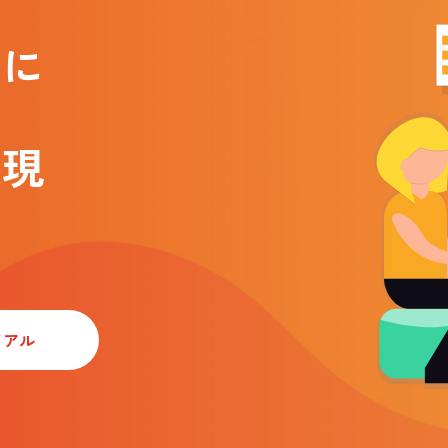
クに
実現
イアル