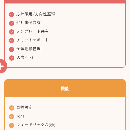
方針策定/方向性整理
他社事例共有
テンプレート共有
チャットサポート
全体進捗管理
週次MTG
機能
目標設定
1on1
フィードバック/称賛